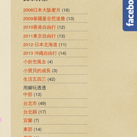
2008日本大阪蜜月
(16)
2009泰國曼谷芭達雅
(13)
2010香港自由行
(12)
2011東京自由行
(13)
2012-日本北海道
(11)
2013 沖繩自由行
(14)
小折兜風去
(4)
小寶貝的成長
(3)
生活五四三
(42)
用腳玩透透
中部
(13)
台北市
(49)
台北縣
(17)
在
宜蘭
(7)
東部
(14)