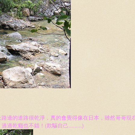
上路
邊的道路很乾淨，真的會覺得像在日本，雖然哥哥現
癮也不錯！(欺騙自己.........)