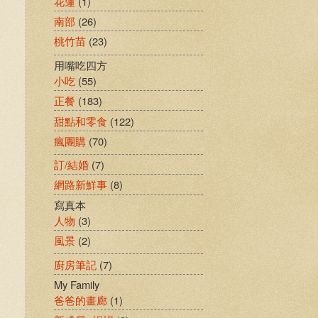
花蓮
(1)
南部
(26)
桃竹苗
(23)
用嘴吃四方
小吃
(55)
正餐
(183)
甜點和零食
(122)
瘋團購
(70)
訂/結婚
(7)
網路新鮮事
(8)
寫真本
人物
(3)
風景
(2)
廚房筆記
(7)
My Family
爸爸的畫廊
(1)