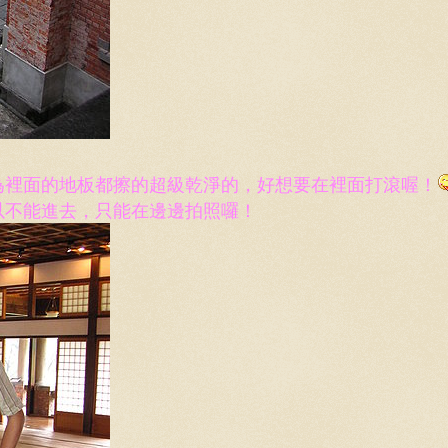
為裡面的地板都擦的超級乾淨的，好想要在裡面打滾喔！
以不能進去，只能在邊邊拍照囉！