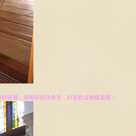
鑲嵌玻璃，感覺很西洋教堂，好喜歡這種建築喔！