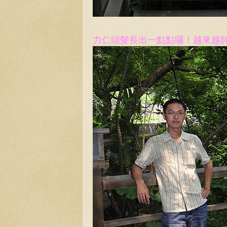
力仁頭髮長出一點點囉！越來越帥