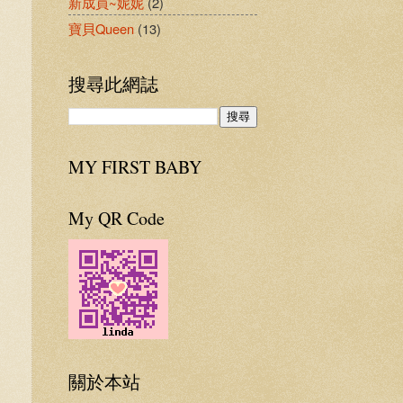
新成員~妮妮
(2)
寶貝Queen
(13)
搜尋此網誌
MY FIRST BABY
My QR Code
關於本站