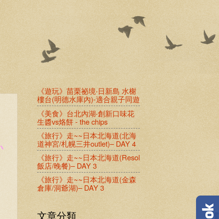
《遊玩》苗栗祕境‧日新島 水榭
樓台(明德水庫內)-適合親子同遊
《美食》台北內湖‧創新口味花
生醬vs烙餅 - the chips
《旅行》走~~日本北海道(北海
道神宮/札幌三井outlet)– DAY 4
小
《旅行》走~~日本北海道(Resol
飯店/晚餐)– DAY 3
《旅行》走~~日本北海道(金森
倉庫/洞爺湖)– DAY 3
文章分類