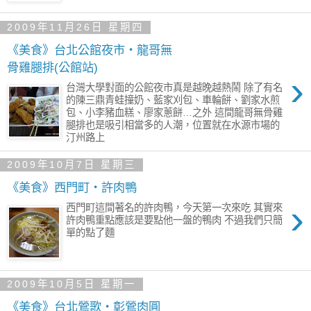
2009年11月26日 星期四
《美食》台北公館夜市‧龍哥無
骨雞腿排(公館站)
›
台灣大學對面的公館夜市真是越晚越熱鬧 除了有名
的陳三鼎青蛙撞奶、藍家刈包、車輪餅、劉家水煎
包、小李豬血糕、廖家蔥餅…之外 這間龍哥無骨雞
腿排也是吸引相當多的人潮，位置就在水源市場的
汀州路上
2009年10月7日 星期三
《美食》西門町‧許肉鴨
›
西門町這間著名的許肉鴨，今天第一次來吃 其實來
許肉鴨重點應該是要點他一盤的鴨肉 不過我們只簡
單的點了麵
2009年10月5日 星期一
《美食》台北鶯歌‧彰鶯肉圓