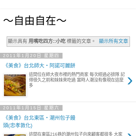
～自由自在～
顯示具有
用嘴吃四方::小吃
標籤的文章。
顯示所有文章
2011年1月20日 星期四
《美食》台北師大‧阿諾可麗餅
›
這間位在師大夜市裡的熱門商家 每次經過必排隊 記
得很久之前和妹妹來吃過 當時人潮沒有像現在這麼
多
2011年1月15日 星期六
《美食》台北東區‧潮州包子饅
頭(忠孝敦化)
›
這間在東區216巷的潮州包子向來顧客都很多 大家