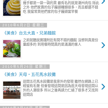
幾乎都是一袋一袋的買 最有名的就是潮州肉包 除此
之外 他們家賣的包子饅頭種類很多，而且都還不錯
吃 我蠻常買他們家的包子饅頭當早餐
2010年6月2日 星期三
《美食》台北大直‧兄弟麵館
›
之前就聽說實踐附近有間不錯的麵館 沒想到真是份
量超多的 到用餐時間真的是滿滿的客人
2010年5月26日 星期三
《美食》天母‧五花馬水餃攤
›
這間五花馬水餃攤是我意外的發現 雖然在網路上已
經蠻有名聲 但會發現這間是因為逛天母發現這間以
外的人潮很多 所以之後再請力仁繞了很多才又找到
這間店