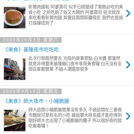
›
彰鶯肉圓和 阿婆壽司 似乎已經變成了鶯歌必吃的美
食小吃 之前吃過了俗又大碗的 阿婆壽司 這次就改
來吃看看彰鶯肉圓 其實這兩間距離很近 我們也是誤
打誤撞找到了
2009年10月3日 星期六
《美食》基隆夜市吃吃吃
›
此次行程既然要去 光陰的故事景點-白米甕 那當然
就是非得要來基隆廟口夜市享用美食囉 白天沒有全
部店家都營業 不過人潮還是很多
2009年9月18日 星期五
《美食》師大夜市‧小楊脆腸
›
師大這間小楊脆腸營業沒有多久 不過這間在三重夜
市聽說可是有名的小吃 據說要大排長龍才能吃得到
剛好師大也出現了小楊脆腸的攤子 所以很好奇的就
吃看看囉！