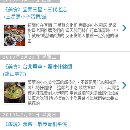
2010年3月15日 星期一
《美食》宜蘭三星‧三代老店
+三星蔥小子蛋捲/派
›
這間位在宜蘭 三星蔥文化館 旁邊的小吃麵店 是樂
狗堡老闆推薦我們的 當天我們騎自行車踏青時，中
午就是到這裡解決的 反正當地人推薦一定有他的理
由
2010年2月23日 星期二
《美食》台北萬華‧麗珠什錦麵
(龍山寺站)
›
萬華的小吃美食真的頗多的，不管是周記肉粥或是
陳記蚵仔麵線 …這類的小吃 雖然看似平凡，其實這
種美味是更耐人尋味的 畢竟餐廳的美食佳餚也沒辦
法每天吃吧 所以樸實的小吃美食才是我們更需要去
挖掘的
2010年2月21日 星期日
《遊玩》漫遊‧散策菁桐平溪