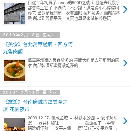
›
自從今年初買了canon的500D之後 到哪邊去玩幾乎
都會帶上它了 不過花了不少錢，還是得小心翼翼呵
護它 畢竟是我們第一次買單眼 技巧及各方面都還不
熟 所以到菁桐平溪，其實也算是來試拍兼遊玩
2010年2月18日 星期四
《美食》台北萬華艋舺‧四方阿
九魯肉飯
›
萬華廣州街的美食蠻多的 這間大約是去年新開的店
家 內部裝潢都蠻寬敞乾淨的
2010年2月11日 星期四
《旅遊》台南府城古蹟美食之
旅-花園夜市
›
2009.12.27- 億載金城 → 林默娘公園 → 安平蚵灰
窯 → 西井村滷味 → 銀波布丁 →中餐：
瑞珍蚵仔煎 → 安平古堡 → 德記洋行+安平樹屋 →