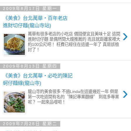
2009年8月17日 星期一
《美食》台北萬華‧百年老店
進財切仔麵(龍山寺站)
›
萬華有很多老店的小吃店 價錢便宜且美味十足 這間
進財切仔麵 是偶然間大嫂推薦的 而且就距離家裡大
約100公尺吧！ 枉費已經住在這邊一年了 真是該檢
討了！
2009年8月13日 星期四
《美食》台北萬華‧必吃的陳記
蚵仔麵線(龍山寺)
›
龍山寺的美食很多 不過Linda在這邊幾近一年 倒是
第一次吃這間有名的〝陳記專業麵線〞 到底多專業
呢？ 一起來品嚐吧！
2009年7月28日 星期二