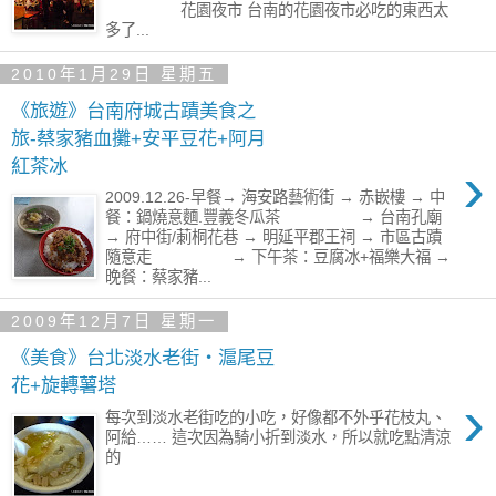
花園夜市 台南的花園夜市必吃的東西太
多了...
2010年1月29日 星期五
《旅遊》台南府城古蹟美食之
旅-蔡家豬血攤+安平豆花+阿月
›
紅茶冰
2009.12.26-早餐→ 海安路藝術街 → 赤嵌樓 → 中
餐：鍋燒意麵.豐義冬瓜茶 → 台南孔廟
→ 府中街/莿桐花巷 → 明延平郡王祠 → 市區古蹟
隨意走 → 下午茶：豆腐冰+福樂大福 →
晚餐：蔡家豬...
2009年12月7日 星期一
《美食》台北淡水老街‧滬尾豆
花+旋轉薯塔
›
每次到淡水老街吃的小吃，好像都不外乎花枝丸、
阿給…… 這次因為騎小折到淡水，所以就吃點清涼
的