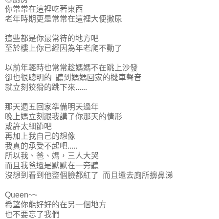
你常常在這裡吃著東西
老年時期更是常常在這裡大便撒尿
這些都是你最常待的地方吧
至於樓上你已經因為年老爬不動了
以前年輕時也常常趁媽媽不在跳上沙發
卻也很聰明的 聽到媽媽回家的機車聲音
就立刻狡猾的跳下來......
那天週五回家準備明天過年
晚上媽立刻跟我講了你那天的情形
或許太細節吧
再加上我自己的想像
我真的承受不起吧.....
所以我、爸、媽，三人大哭
而且我爸還是默默在一旁聽
沒想到看到他整個臉都紅了 而且還去廁所擤鼻涕
Queen~~
希望你能好好的在另一個地方
也不要忘了我們