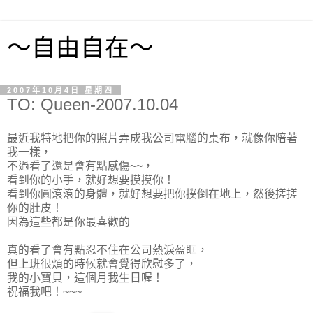
～自由自在～
2007年10月4日 星期四
TO: Queen-2007.10.04
最近我特地把你的照片弄成我公司電腦的桌布，就像你陪著
我一樣，
不過看了還是會有點感傷~~，
看到你的小手，就好想要摸摸你！
看到你圓滾滾的身體，就好想要把你撲倒在地上，然後搓搓
你的肚皮！
因為這些都是你最喜歡的
真的看了會有點忍不住在公司熱淚盈眶，
但上班很煩的時候就會覺得欣慰多了，
我的小寶貝，這個月我生日喔！
祝福我吧！~~~