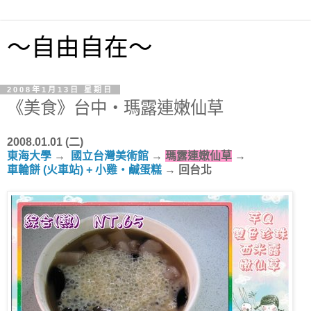
～自由自在～
2008年1月13日 星期日
《美食》台中‧瑪露連嫩仙草
2008.01.01 (二)
東海大學
→
國立台灣美術館
→
瑪露連嫩仙草
→
車輪餅 (火車站) +
小雞‧鹹蛋糕
→
回台北