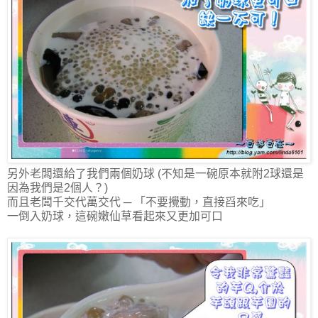
另外老闆還給了我們兩個奶球 (不知是一碗原本就附2球還是
因為我們是2個人？)
而且老闆千交代萬交代 ─ 「不要攪動，直接舀來吃」
一倒入奶球，這碗嫩仙草看起來又更加可口