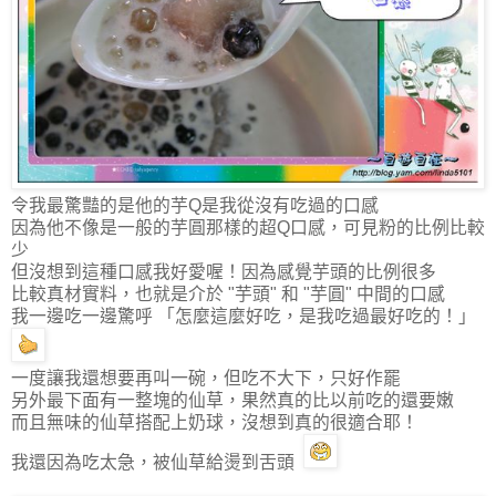
令我最驚豔的是他的芋Q是我從沒有吃過的口感
因為他不像是一般的芋圓那樣的超Q口感，可見粉的比例比較
少
但沒想到這種口感我好愛喔！因為感覺芋頭的比例很多
比較真材實料，也就是介於 "芋頭" 和 "芋圓" 中間的口感
我一邊吃一邊驚呼 「怎麼這麼好吃，是我吃過最好吃的！」
一度讓我還想要再叫一碗，但吃不大下，只好作罷
另外最下面有一整塊的仙草，果然真的比以前吃的還要嫩
而且無味的仙草搭配上奶球，沒想到真的很適合耶！
我還因為吃太急，被仙草給燙到舌頭