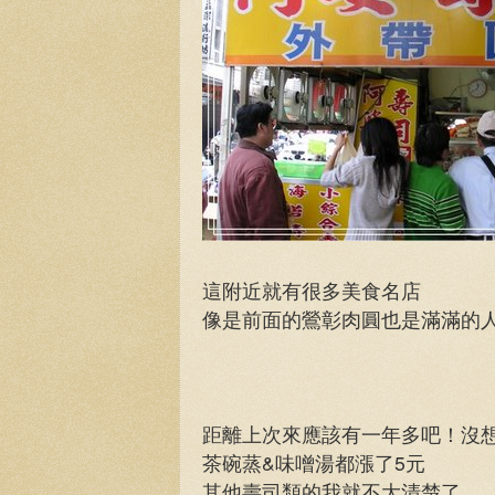
這附近就有很多美食名店
像是前面的鶯彰肉圓也是滿滿的
距離上次來應該有一年多吧！沒
茶碗蒸&味噌湯都漲了5元
其他壽司類的我就不大清楚了