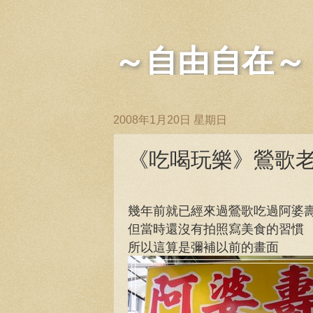
～自由自在～
2008年1月20日 星期日
《吃喝玩樂》鶯歌老
幾年前就已經來過鶯歌吃過阿婆
但當時還沒有拍照寫美食的習慣
所以這算是彌補以前的畫面