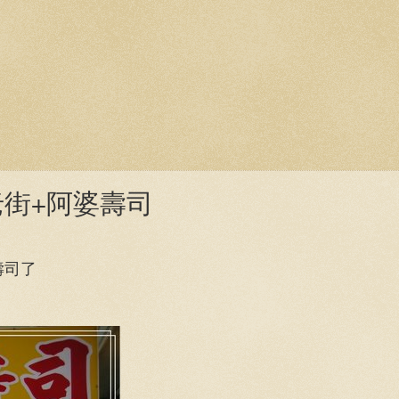
街+阿婆壽司
壽司了