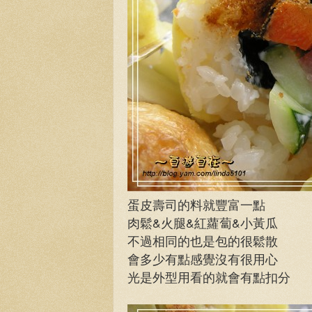
蛋皮壽司的料就豐富一點
肉鬆&火腿&紅蘿蔔&小黃瓜
不過相同的也是包的很鬆散
會多少有點感覺沒有很用心
光是外型用看的就會有點扣分