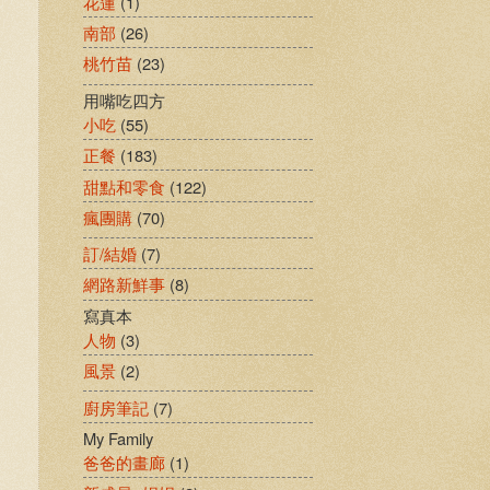
花蓮
(1)
南部
(26)
桃竹苗
(23)
用嘴吃四方
小吃
(55)
正餐
(183)
甜點和零食
(122)
瘋團購
(70)
訂/結婚
(7)
網路新鮮事
(8)
寫真本
人物
(3)
風景
(2)
廚房筆記
(7)
My Family
爸爸的畫廊
(1)