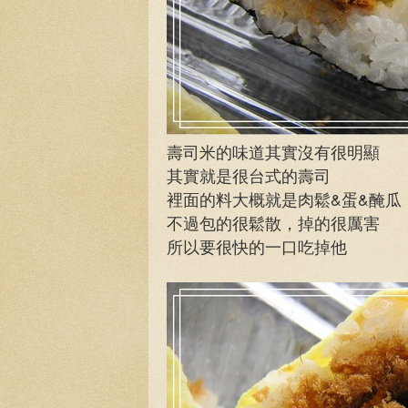
壽司米的味道其實沒有很明顯
其實就是很台式的壽司
裡面的料大概就是肉鬆&蛋&醃瓜
不過包的很鬆散，掉的很厲害
所以要很快的一口吃掉他