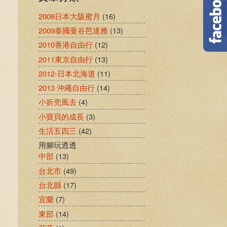
2008日本大阪蜜月
(16)
2009泰國曼谷芭達雅
(13)
2010香港自由行
(12)
2011東京自由行
(13)
2012-日本北海道
(11)
2013 沖繩自由行
(14)
小折兜風去
(4)
小寶貝的成長
(3)
生活五四三
(42)
用腳玩透透
中部
(13)
台北市
(49)
台北縣
(17)
宜蘭
(7)
東部
(14)