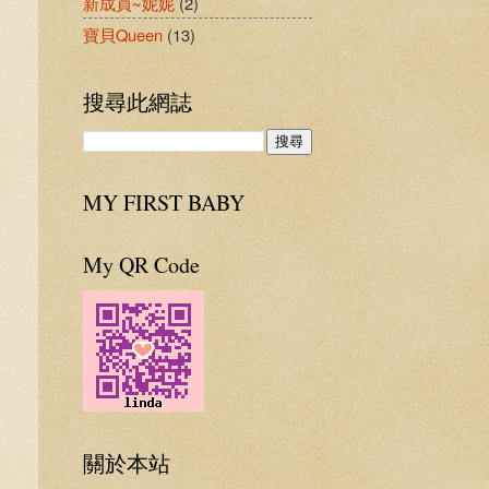
新成員~妮妮
(2)
寶貝Queen
(13)
搜尋此網誌
MY FIRST BABY
My QR Code
關於本站