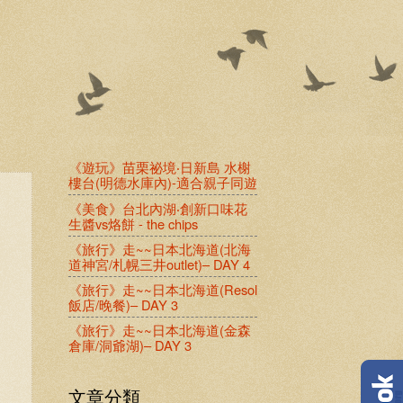
《遊玩》苗栗祕境‧日新島 水榭
樓台(明德水庫內)-適合親子同遊
《美食》台北內湖‧創新口味花
生醬vs烙餅 - the chips
《旅行》走~~日本北海道(北海
道神宮/札幌三井outlet)– DAY 4
《旅行》走~~日本北海道(Resol
飯店/晚餐)– DAY 3
《旅行》走~~日本北海道(金森
倉庫/洞爺湖)– DAY 3
文章分類