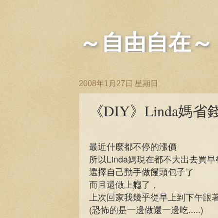
～自由自在～
2008年1月27日 星期日
《DIY》Linda媽
最近什麼都不停的漲價
所以Linda媽現在都不大出去買早
選擇自己動手做饅頭包子了
而且還做上癮了，
上次回家我幾乎從早上到下午跟著L
(恐怖的是一邊做還一邊吃.....)