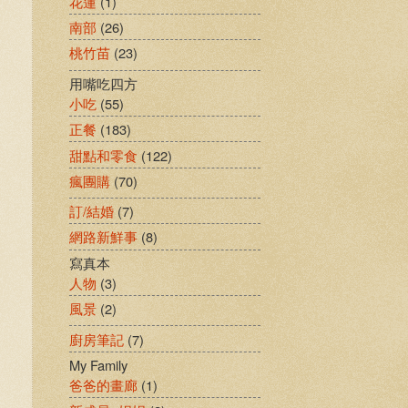
花蓮
(1)
南部
(26)
桃竹苗
(23)
用嘴吃四方
小吃
(55)
正餐
(183)
甜點和零食
(122)
瘋團購
(70)
訂/結婚
(7)
網路新鮮事
(8)
寫真本
人物
(3)
風景
(2)
廚房筆記
(7)
My Family
爸爸的畫廊
(1)