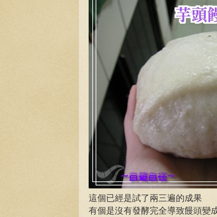
這個已經是試了兩三遍的成果
有個是沒有發酵完全導致饅頭變