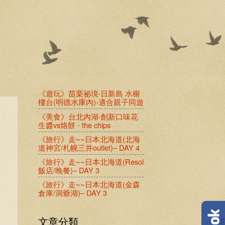
《遊玩》苗栗祕境‧日新島 水榭
樓台(明德水庫內)-適合親子同遊
《美食》台北內湖‧創新口味花
生醬vs烙餅 - the chips
《旅行》走~~日本北海道(北海
道神宮/札幌三井outlet)– DAY 4
《旅行》走~~日本北海道(Resol
飯店/晚餐)– DAY 3
《旅行》走~~日本北海道(金森
倉庫/洞爺湖)– DAY 3
文章分類