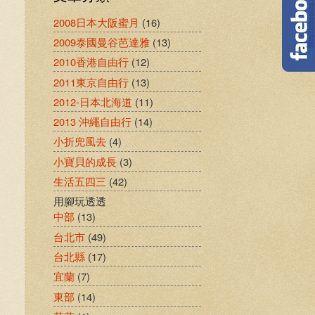
2008日本大阪蜜月
(16)
2009泰國曼谷芭達雅
(13)
2010香港自由行
(12)
2011東京自由行
(13)
2012-日本北海道
(11)
2013 沖繩自由行
(14)
小折兜風去
(4)
小寶貝的成長
(3)
生活五四三
(42)
用腳玩透透
中部
(13)
台北市
(49)
台北縣
(17)
宜蘭
(7)
東部
(14)