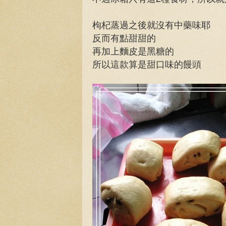
枸杞蒸過之後就沒有中藥味耶
反而有點甜甜的
再加上麵皮是黑糖的
所以這款算是甜口味的饅頭