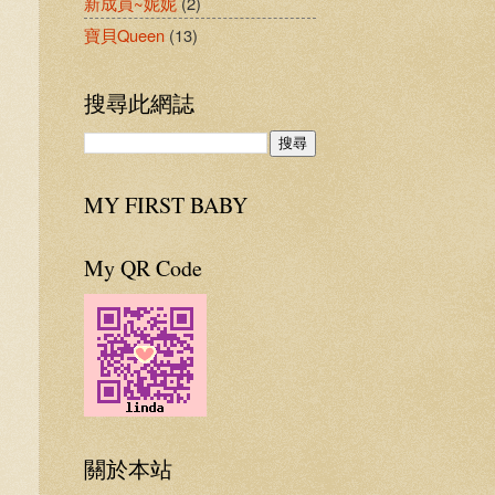
新成員~妮妮
(2)
寶貝Queen
(13)
搜尋此網誌
MY FIRST BABY
My QR Code
關於本站