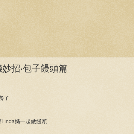
省錢妙招‧包子饅頭篇
餐了
inda媽一起做饅頭