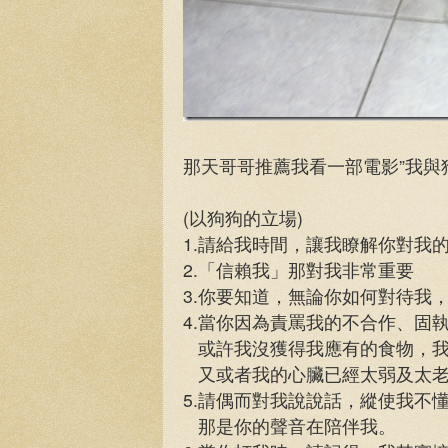
那天哥哥推薦我看一部電影”我與
(以狗狗的立場)
1.請給我時間，讓我瞭解你對我
2.「信賴我」那對我非常重要
3.你要知道，無論你如何對待我
4.當你因為責罵我的不合作、固
或許我沒獲得我應有的食物，我
又或者我的心臟已經太弱及太
5.請偶而對我說說話，縱使我不
那是你的聲音在陪伴我。