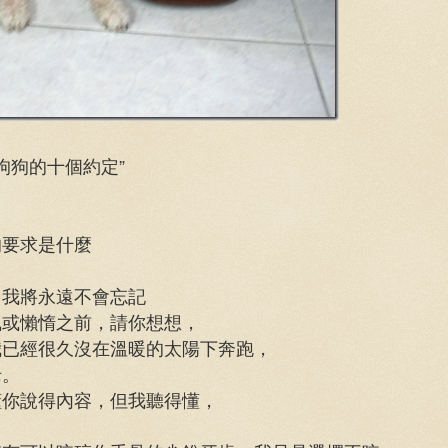
狗狗的十個約定”
的要求是什麼
，我將永遠不會忘記
執或懶惰之前，請你想想，
已經很久沒在溫暖的太陽下奔跑，
老。
懂你說得內容，但我聽得懂，