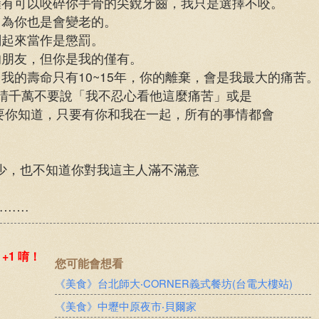
擁有可以咬碎你手骨的尖銳牙齒，我只是選擇不咬。
因為你也是會變老的。
關起來當作是懲罰。
朋友，但你是我的僅有。
，我的壽命只有10~15年，你的離棄，會是我最大的痛苦。
，請千萬不要說「我不忍心看他這麼痛苦」或是
你知道，只要有你和我在一起，所有的事情都會
少，也不知道你對我這主人滿不滿意
………
您可能會想看
《美食》台北師大‧CORNER義式餐坊(台電大樓站)
《美食》中壢中原夜市‧貝爾家