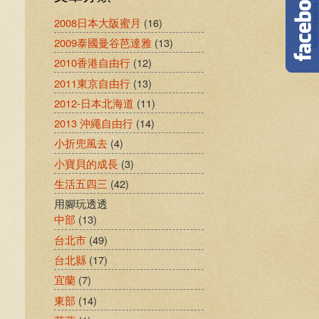
2008日本大阪蜜月
(16)
2009泰國曼谷芭達雅
(13)
2010香港自由行
(12)
2011東京自由行
(13)
2012-日本北海道
(11)
2013 沖繩自由行
(14)
小折兜風去
(4)
小寶貝的成長
(3)
生活五四三
(42)
用腳玩透透
中部
(13)
台北市
(49)
台北縣
(17)
宜蘭
(7)
東部
(14)