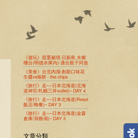
《遊玩》苗栗祕境‧日新島 水榭
樓台(明德水庫內)-適合親子同遊
《美食》台北內湖‧創新口味花
生醬vs烙餅 - the chips
《旅行》走~~日本北海道(北海
道神宮/札幌三井outlet)– DAY 4
《旅行》走~~日本北海道(Resol
飯店/晚餐)– DAY 3
《旅行》走~~日本北海道(金森
倉庫/洞爺湖)– DAY 3
文章分類