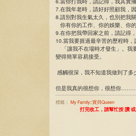
6.當你打我時，請記得，我其實
7.在我年老時，請好好照顧我，
8.請別對我生氣太久，也別把我
你有你的工作、你的娛樂、你的
9.在你把我帶回家之前，請記得
10.當我要捱過最辛苦的歷程時
「讓我不在場時才發生」。我要
變得簡單容易接受。
感觸很深，我不知道我做到了多
但是我真的很想你，很想你……
標籤：
My Family::寶貝Queen