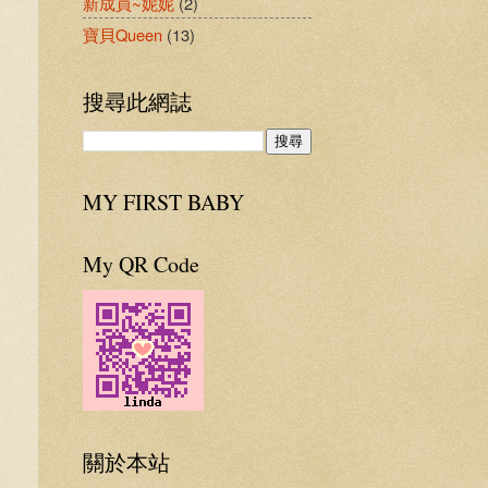
新成員~妮妮
(2)
寶貝Queen
(13)
搜尋此網誌
MY FIRST BABY
My QR Code
關於本站