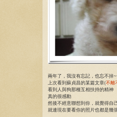
兩年了，我沒有忘記，也忘不掉~~
上次看到蘇貞昌的某篇文章(
不離
看到人與狗那種互相扶持的精神
真的很感動
然後不經意聯想到你，就覺得自
就連現在要看你的照片也都是幾