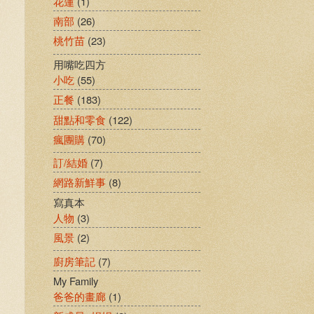
花蓮
(1)
南部
(26)
桃竹苗
(23)
用嘴吃四方
小吃
(55)
正餐
(183)
甜點和零食
(122)
瘋團購
(70)
訂/結婚
(7)
網路新鮮事
(8)
寫真本
人物
(3)
風景
(2)
廚房筆記
(7)
My Family
爸爸的畫廊
(1)