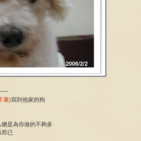
~~
不棄
)寫到他家的狗
己總是為你做的不夠多
張而已