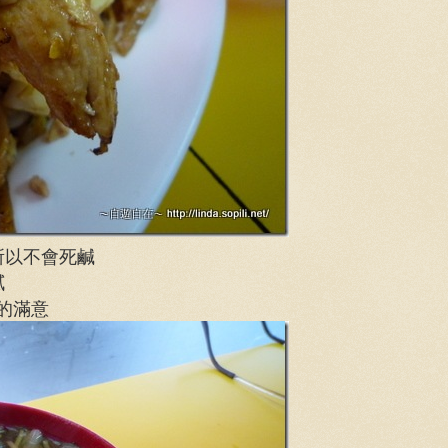
所以不會死鹹
膩
當的滿意