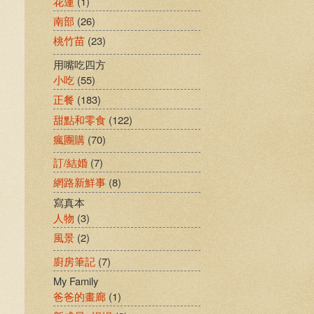
花蓮
(1)
南部
(26)
桃竹苗
(23)
用嘴吃四方
小吃
(55)
正餐
(183)
甜點和零食
(122)
瘋團購
(70)
訂/結婚
(7)
網路新鮮事
(8)
寫真本
人物
(3)
風景
(2)
廚房筆記
(7)
My Family
爸爸的畫廊
(1)