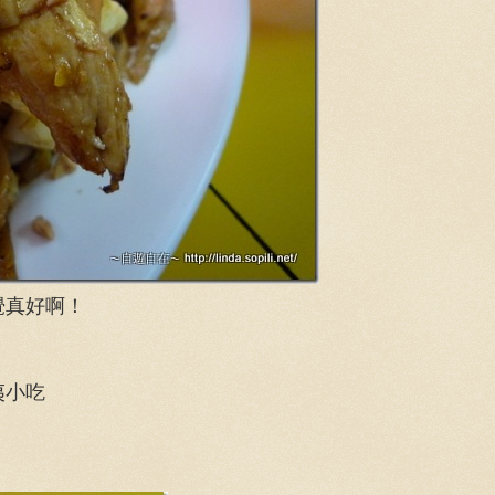
覺真好啊！
夷小吃