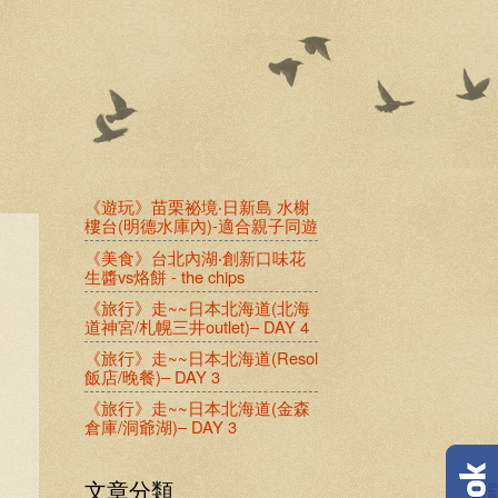
《遊玩》苗栗祕境‧日新島 水榭
樓台(明德水庫內)-適合親子同遊
《美食》台北內湖‧創新口味花
生醬vs烙餅 - the chips
《旅行》走~~日本北海道(北海
道神宮/札幌三井outlet)– DAY 4
《旅行》走~~日本北海道(Resol
飯店/晚餐)– DAY 3
《旅行》走~~日本北海道(金森
倉庫/洞爺湖)– DAY 3
文章分類