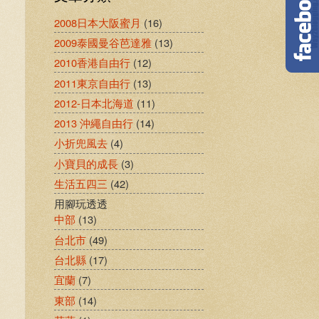
2008日本大阪蜜月
(16)
2009泰國曼谷芭達雅
(13)
2010香港自由行
(12)
2011東京自由行
(13)
2012-日本北海道
(11)
2013 沖繩自由行
(14)
小折兜風去
(4)
小寶貝的成長
(3)
生活五四三
(42)
用腳玩透透
中部
(13)
台北市
(49)
台北縣
(17)
宜蘭
(7)
東部
(14)