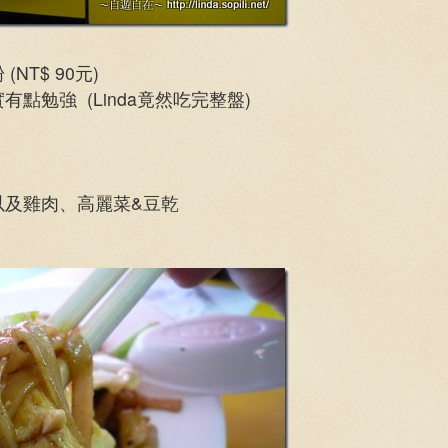
T$ 90元)
點勉強 (Linda竟然吃完整盤)
以及雞肉、高麗菜&豆乾