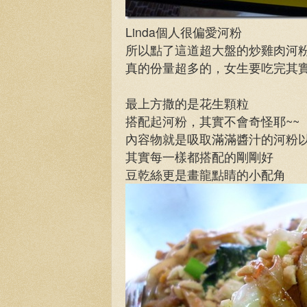
Linda個人很偏愛河粉
所以點了這道超大盤的炒雞肉河粉 (N
真的份量超多的，女生要吃完其實有
最上方撒的是花生顆粒
搭配起河粉，其實不會奇怪耶~~
內容物就是吸取滿滿醬汁的河粉
其實每一樣都搭配的剛剛好
豆乾絲更是畫龍點睛的小配角