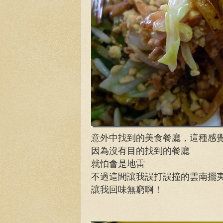
意外中找到的美食餐廳，這種感
因為沒有目的找到的餐廳
就怕會是地雷
不過這間讓我誤打誤撞的雲南擺
讓我回味無窮啊！