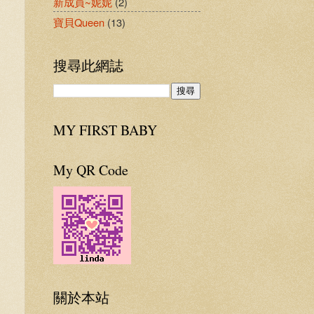
新成員~妮妮
(2)
寶貝Queen
(13)
搜尋此網誌
MY FIRST BABY
My QR Code
關於本站