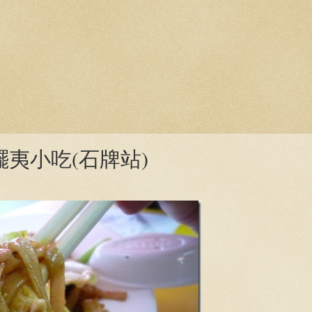
擺夷小吃(石牌站)