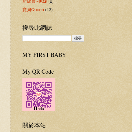
新成員~妮妮
(2)
寶貝Queen
(13)
搜尋此網誌
MY FIRST BABY
My QR Code
關於本站