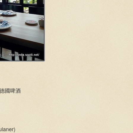
現釀德國啤酒
ner)