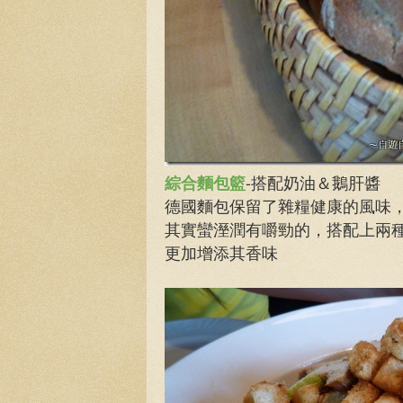
綜合麵包籃
-搭配奶油＆鵝肝醬
德國麵包保留了雜糧健康的風味
其實蠻溼潤有嚼勁的，搭配上兩
更加增添其香味