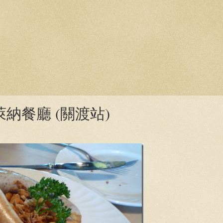
納餐廳 (關渡站)