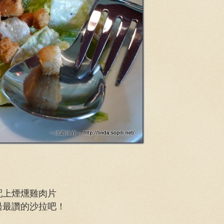
配上煙燻雞肉片
過最讚的沙拉吧！