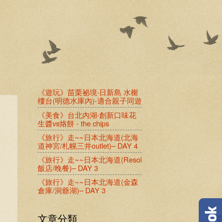
《遊玩》苗栗祕境‧日新島 水榭
樓台(明德水庫內)-適合親子同遊
《美食》台北內湖‧創新口味花
生醬vs烙餅 - the chips
《旅行》走~~日本北海道(北海
道神宮/札幌三井outlet)– DAY 4
《旅行》走~~日本北海道(Resol
飯店/晚餐)– DAY 3
《旅行》走~~日本北海道(金森
倉庫/洞爺湖)– DAY 3
文章分類