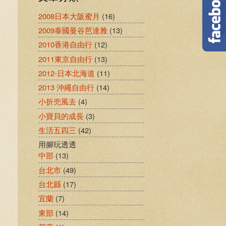
2008日本大阪蜜月
(16)
2009泰國曼谷芭達雅
(13)
2010香港自由行
(12)
2011東京自由行
(13)
2012-日本北海道
(11)
2013 沖繩自由行
(14)
小折兜風去
(4)
小寶貝的成長
(3)
生活五四三
(42)
用腳玩透透
中部
(13)
台北市
(49)
台北縣
(17)
宜蘭
(7)
東部
(14)