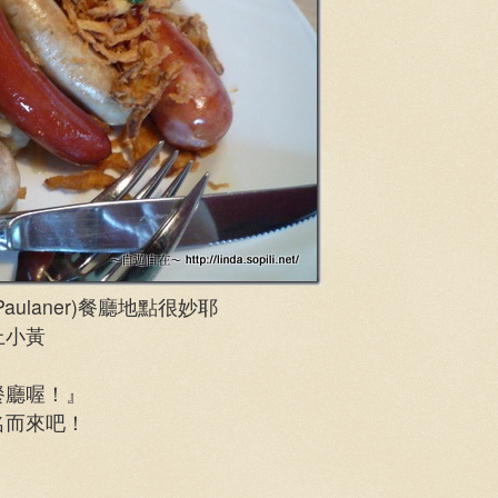
ulaner)餐廳地點很妙耶
上小黃
餐廳喔！』
名而來吧！