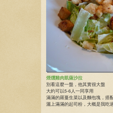
煙燻雞肉凱薩沙拉
別看這麼一盤，他其實很大盤
大約可以5-6人一同享用
滿滿的羅蔓生菜以及麵包塊，搭
灑上滿滿的起司粉，大概是我吃