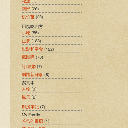
花蓮
(1)
南部
(26)
桃竹苗
(23)
用嘴吃四方
小吃
(55)
正餐
(183)
甜點和零食
(122)
瘋團購
(70)
訂/結婚
(7)
網路新鮮事
(8)
寫真本
人物
(3)
風景
(2)
廚房筆記
(7)
My Family
爸爸的畫廊
(1)