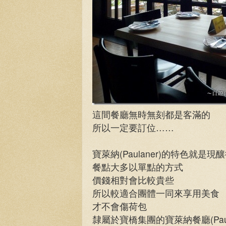
這間餐廳無時無刻都是客滿的
所以一定要訂位……
寶萊納(Paulaner)的特色就是
餐點大多以單點的方式
價錢相對會比較貴些
所以較適合團體一同來享用美食
才不會傷荷包
隸屬於寶橋集團的寶萊納餐廳(Paula