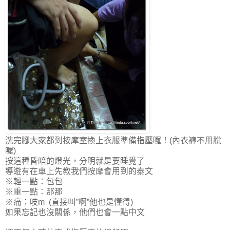
洗完腳大家都到按摩室換上衣服準備指壓囉！(內衣褲不用脫
喔)
按這種昏暗的燈光，分明就是要睡覺了
導遊有在車上先教我們按摩會用到的泰文
※輕一點：包包
※重一點：那那
※痛：吱m (直接叫”啊”他也是懂得)
如果忘記也沒關係，他們也會一點中文