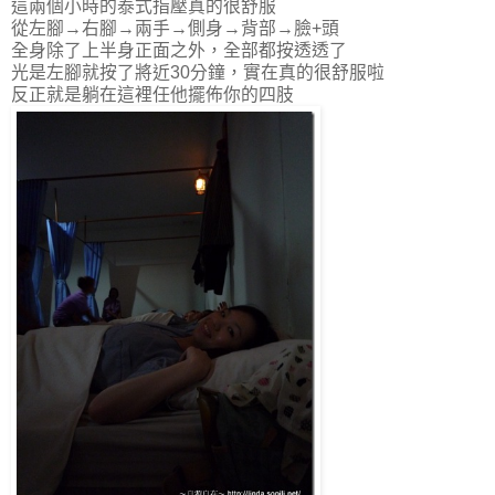
這兩個小時的泰式指壓真的很舒服
從左腳→右腳→兩手→側身→背部→臉+頭
全身除了上半身正面之外，全部都按透透了
光是左腳就按了將近30分鐘，實在真的很舒服啦
反正就是躺在這裡任他擺佈你的四肢