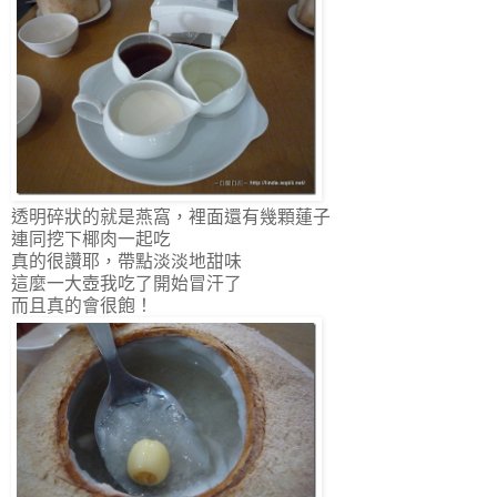
透明碎狀的就是燕窩，裡面還有幾顆蓮子
連同挖下椰肉一起吃
真的很讚耶，帶點淡淡地甜味
這麼一大壺我吃了開始冒汗了
而且真的會很飽！