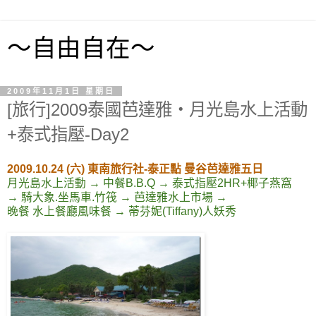
～自由自在～
2009年11月1日 星期日
[旅行]2009泰國芭達雅‧月光島水上活動
+泰式指壓-Day2
2009.10.24 (六) 東南旅行社-泰正點 曼谷芭達雅五日
月光島水上活動 → 中餐B.B.Q → 泰式指壓2HR+椰子燕窩
→ 騎大象.坐馬車.竹筏 → 芭達雅水上市場 →
晚餐 水上餐廳風味餐 → 蒂芬妮(Tiffany)人妖秀