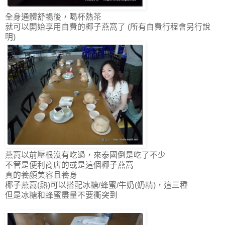
全身通體舒暢後，喝杯熱茶
就可以開始享用自費的椰子燕窩了 (所有自費行程會另行說
明)
燕窩以前壓根沒有吃過，來泰國倒是吃了不少
不管是便利商店的或是這個椰子燕窩
真的養顏美容且養身
椰子燕窩(熱)可以搭配冰糖/蜂蜜/牛奶(奶精)，這三種
但是冰糖和蜂蜜盡量不要衝突到