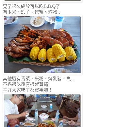
晃了很久終於可以吃B.B.Q了
有玉米、蝦子、螃蟹、炸物…
其他還有青菜、米粉、烤乳豬、魚…
不過邊吃還有邊趕蒼蠅
幸好大家吃了都沒事啦！