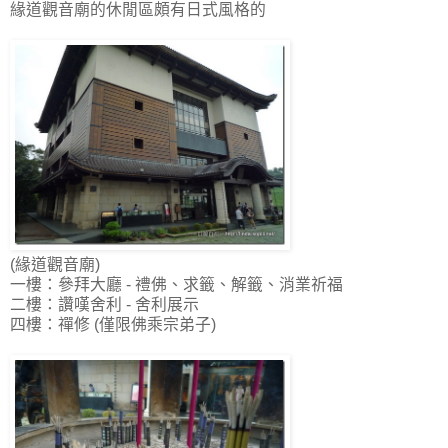
緣道觀音廟的休閒區頗有日式風格的
(緣道觀音廟)
一樓：參拜大廳 - 禮佛、求籤、解籤、消業祈福
二樓：讚嘆舍利 - 舍利展示
四樓：禪修 (僅限佛乘宗弟子)