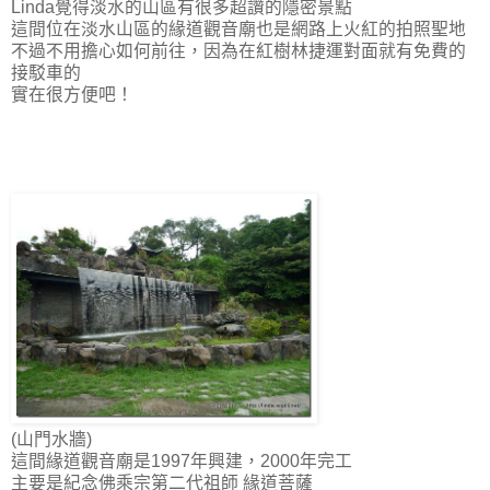
Linda覺得淡水的山區有很多超讚的隱密景點
這間位在淡水山區的緣道觀音廟也是網路上火紅的拍照聖地
不過不用擔心如何前往，因為在紅樹林捷運對面就有免費的
接駁車的
實在很方便吧！
(山門水牆)
這間緣道觀音廟是1997年興建，2000年完工
主要是紀念佛乘宗第二代祖師 緣道菩薩