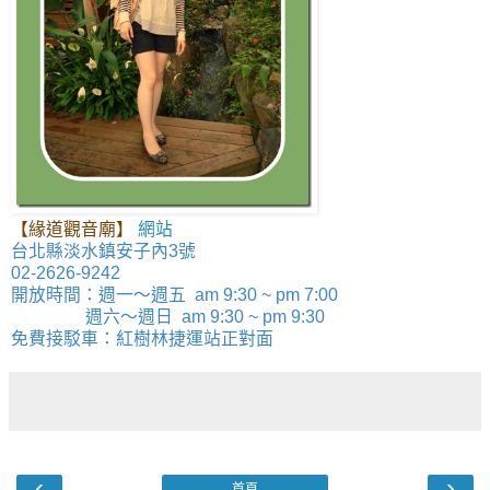
【緣道觀音廟】
網站
台北縣淡水鎮安子內3號
02-2626-9242
開放時間：週一～週五 am 9:30 ~ pm 7:00
週六～週日 am 9:30 ~ pm 9:30
免費接駁車：紅樹林捷運站正對面
‹
›
首頁