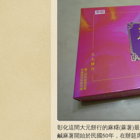
彰化這間大元餅行的麻糬(蔴薯)
鹹麻薯開始於民國50年，在辦筵