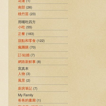
花蓮
(1)
南部
(26)
桃竹苗
(23)
用嘴吃四方
小吃
(55)
正餐
(183)
甜點和零食
(122)
瘋團購
(70)
訂/結婚
(7)
網路新鮮事
(8)
寫真本
人物
(3)
風景
(2)
廚房筆記
(7)
My Family
爸爸的畫廊
(1)