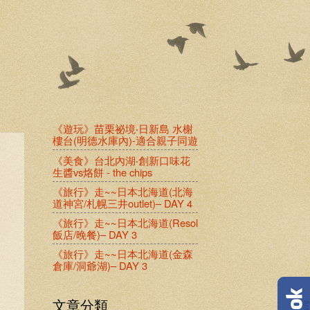
《遊玩》苗栗祕境‧日新島 水榭
樓台(明德水庫內)-適合親子同遊
《美食》台北內湖‧創新口味花
生醬vs烙餅 - the chips
《旅行》走~~日本北海道(北海
道神宮/札幌三井outlet)– DAY 4
《旅行》走~~日本北海道(Resol
飯店/晚餐)– DAY 3
《旅行》走~~日本北海道(金森
倉庫/洞爺湖)– DAY 3
文章分類