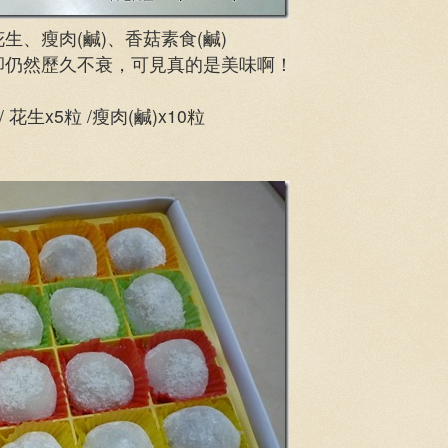
、瘦肉(鹹)、香菇素食(鹹)
卻仍然歷久不衰，可見真的是美味啊！
/ 花生x5粒 /瘦肉(鹹)x10粒