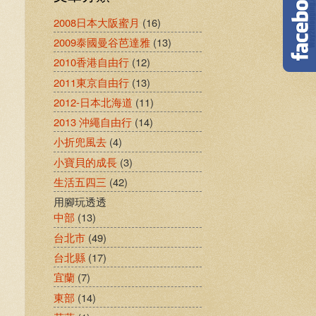
2008日本大阪蜜月
(16)
2009泰國曼谷芭達雅
(13)
2010香港自由行
(12)
2011東京自由行
(13)
2012-日本北海道
(11)
2013 沖繩自由行
(14)
小折兜風去
(4)
小寶貝的成長
(3)
生活五四三
(42)
用腳玩透透
中部
(13)
台北市
(49)
台北縣
(17)
宜蘭
(7)
東部
(14)