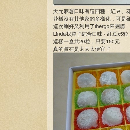
大元麻薯口味有這四種：紅豆、花生
花樣沒有其他家的多樣化，可是
這次剛好又利用了ihergo來團購
Linda我買了綜合口味 - 紅豆x5粒 
這樣一盒共20粒，只要150元
真的實在是太太太便宜了