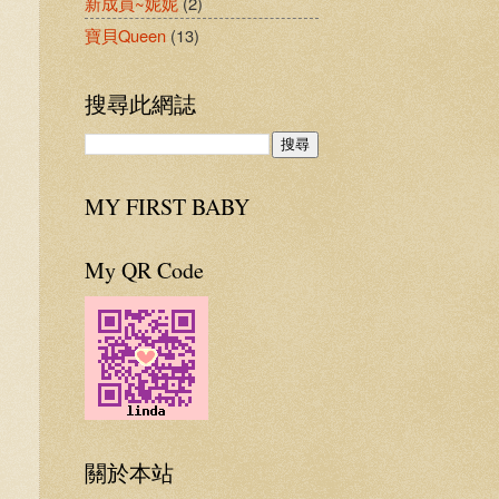
新成員~妮妮
(2)
寶貝Queen
(13)
搜尋此網誌
MY FIRST BABY
My QR Code
關於本站