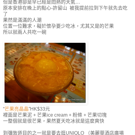
但是香港卻是早已經是悶熱的天氣…
原本安排在晚上的點心-許留山 被我提前拉到下午就先去吃
了
果然是滿滿的人潮
位置一位難求，礙於懷孕要少吃冰，尤其又是的芒果
所以就兩人共吃一碗
“
芒果亮晶晶
”HK$33元
裡面是芒果泥 + 芒果ice cream + 粉條 + 芒果切塊
一整個就是很芒果，果然夏天吃冰就是這麼爽快
到彌敦道目的之一就是要去逛UNIQLO （美麗華酒店廣場