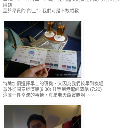
用到
至於昂貴的”的士”，我們可是不敢領教
特地加價選擇早上的班機，又因為我們較早到機場
意外從國泰經濟艙(9:30) 升等到港龍經濟艙 (7:20)
這麼一件幸運的事情，真是老天爺賞賜啊~~~~