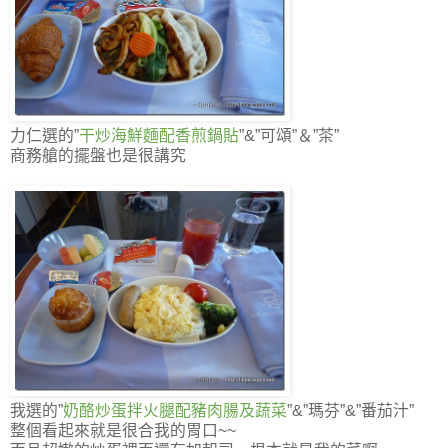
力仁選的”
干炒海鮮麵配香煎鍋貼
”&”可頌”＆”茶”
商務艙的擺盤也是很講究
我選的”
奶酪炒蛋拌火腿配豬肉腸及蔬菜
”&”瑪芬”&”番茄汁”
整個看起來就是很合我的胃口~~