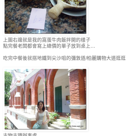
上圖右邊就是我的窩蛋牛肉飯拌開的樣子
點完餐老闆都會寫上總價的單子放到桌上…
吃完中餐後就搭地鐵到尖沙咀的彌敦道/柏麗購物大道逛逛
古物古蹟辦事處