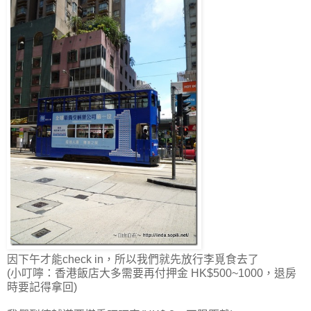
因下午才能check in，所以我們就先放行李覓食去了
(小叮嚀：香港飯店大多需要再付押金 HK$500~1000，退房
時要記得拿回)