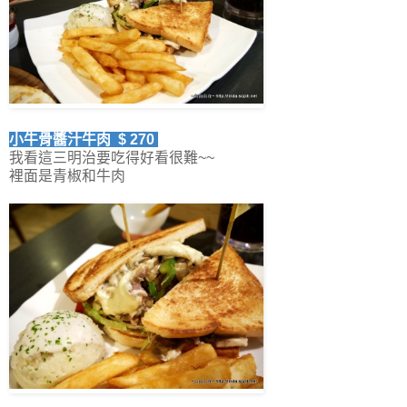
小牛骨醬汁牛肉 $ 270
我看這三明治要吃得好看很難~~
裡面是青椒和牛肉