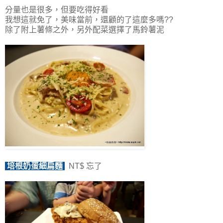
分量也是很多，但要吃得好看
我想這就免了，美味當前，還顧的了這麼多嗎??
除了附上薯條之外，另外配菜選擇了馬鈴薯泥
培根奶蛋細扁麵
NT$ 忘了