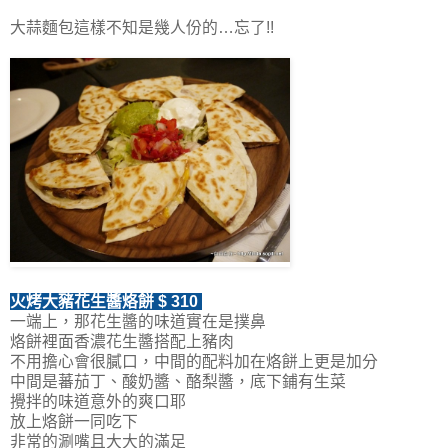
大蒜麵包這樣不知是幾人份的…忘了!!
火烤大豬花生醬烙餅 $ 310
一端上，那花生醬的味道實在是撲鼻
烙餅裡面香濃花生醬搭配上豬肉
不用擔心會很膩口，中間的配料加在烙餅上更是加分
中間是蕃茄丁、酸奶醬、酪梨醬，底下鋪有生菜
攪拌的味道意外的爽口耶
放上烙餅一同吃下
非常的涮嘴且大大的滿足