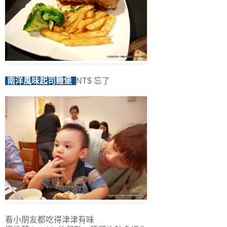
南洋風味起司雞堡
NT$ 忘了
看小朋友都吃得津津有味