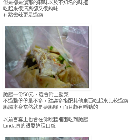
但是卻是濃郁的蒜味以及不知名的味道
吃起來很清爽卻又很夠味
有點微辣更是過癮
脆腸一份50元，還會附上酸菜
不過整份份量不多，建議多搭配其他東西吃起來比較過癮
脆腸本身當然就是要脆囉，而且頗有嚼勁的
以前喜宴上也會在佛跳牆裡面吃到脆腸
Linda真的很愛這種口感