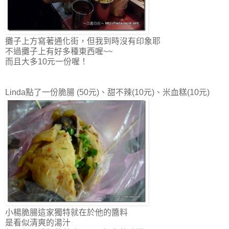
攤子上方寫著通化街，但我到時沒有印象耶
不過攤子上有好多種東西喔~~
而且大多10元一份喔！
Linda點了一份脆腸 (50元)、甜不辣(10元)、米血糕(10元)
小楊脆腸這家獨特就在於他的醬料
是看似清爽的湯汁