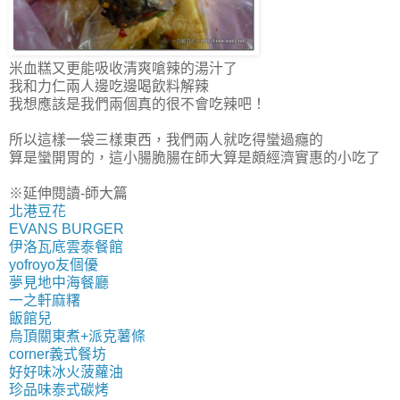
米血糕又更能吸收清爽嗆辣的湯汁了
我和力仁兩人邊吃邊喝飲料解辣
我想應該是我們兩個真的很不會吃辣吧！
所以這樣一袋三樣東西，我們兩人就吃得蠻過癮的
算是蠻開胃的，這小腸脆腸在師大算是頗經濟實惠的小吃了
※延伸閱讀-師大篇
北港豆花
EVANS BURGER
伊洛瓦底雲泰餐館
yofroyo友個優
夢見地中海餐廳
一之軒麻糬
飯館兒
烏頂關東煮+派克薯條
corner義式餐坊
好好味冰火菠蘿油
珍品味泰式碳烤