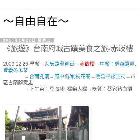
～自由自在～
2010年1月22日 星期五
《旅遊》台南府城古蹟美食之旅-赤崁樓
2009.12.26-早餐→
海安路藝術街
→
赤嵌樓
→
中餐：鍋燒意麵.
豐義冬瓜茶
→
台南孔廟
→
府中街/莿桐花巷
→
明延平郡王祠
→市
區古蹟隨意走
→下午茶：豆腐冰+福樂大福→晚餐：蔡家豬血攤