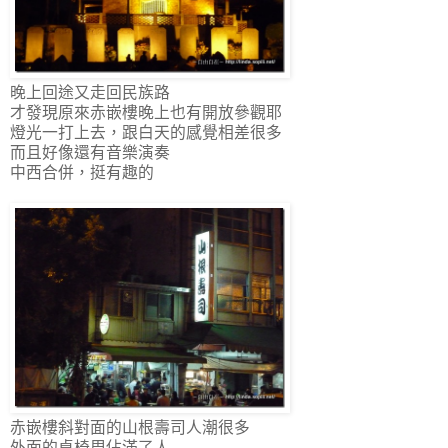
晚上回途又走回民族路
才發現原來赤嵌樓晚上也有開放參觀耶
燈光一打上去，跟白天的感覺相差很多
而且好像還有音樂演奏
中西合併，挺有趣的
赤嵌樓斜對面的山根壽司人潮很多
外面的桌椅周佔滿了人