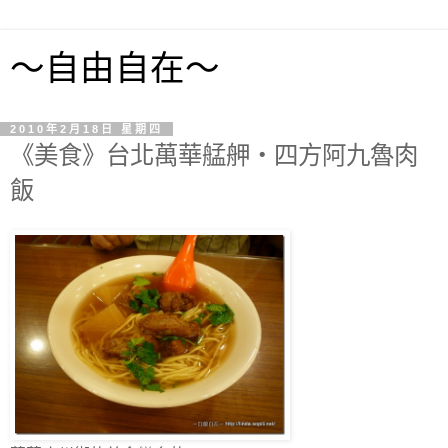
～自由自在～
2010年2月18日 星期四
《美食》台北萬華艋舺‧四方阿九魯肉
飯