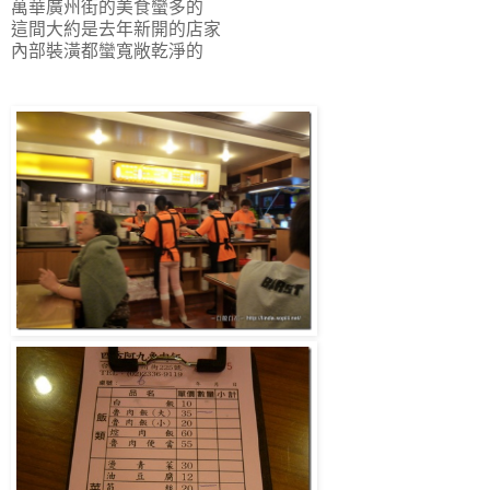
萬華廣州街的美食蠻多的
這間大約是去年新開的店家
內部裝潢都蠻寬敞乾淨的