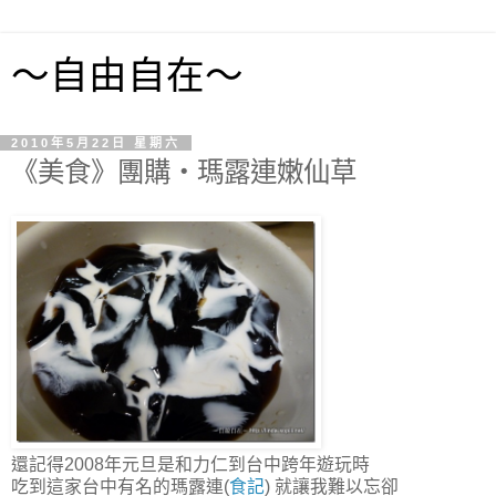
～自由自在～
2010年5月22日 星期六
《美食》團購‧瑪露連嫩仙草
還記得2008年元旦是和力仁到台中跨年遊玩時
吃到這家台中有名的瑪露連(
食記
) 就讓我難以忘卻