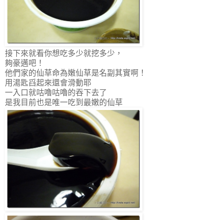
接下來就看你想吃多少就挖多少，
夠豪邁吧！
他們家的仙草命為嫩仙草是名副其實啊！
用湯匙舀起來還會滑動耶
一入口就咕嚕咕嚕的吞下去了
是我目前也是唯一吃到最嫩的仙草