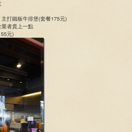
意
打鐵板牛排堡(套餐175元)
食業者貴上一點
55元)