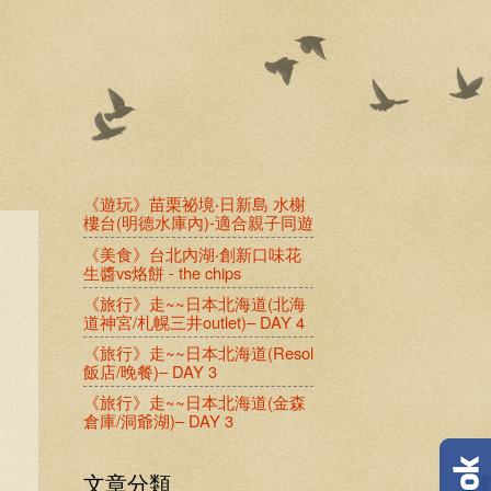
《遊玩》苗栗祕境‧日新島 水榭
樓台(明德水庫內)-適合親子同遊
《美食》台北內湖‧創新口味花
生醬vs烙餅 - the chips
《旅行》走~~日本北海道(北海
道神宮/札幌三井outlet)– DAY 4
《旅行》走~~日本北海道(Resol
飯店/晚餐)– DAY 3
《旅行》走~~日本北海道(金森
倉庫/洞爺湖)– DAY 3
文章分類