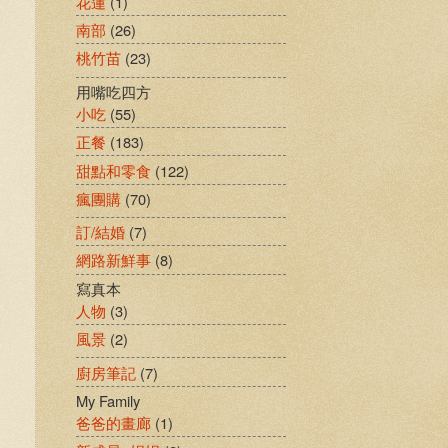
花蓮
(1)
南部
(26)
桃竹苗
(23)
用嘴吃四方
小吃
(55)
正餐
(183)
甜點和零食
(122)
瘋團購
(70)
訂/結婚
(7)
網路新鮮事
(8)
寫真本
人物
(3)
風景
(2)
廚房筆記
(7)
My Family
爸爸的畫廊
(1)