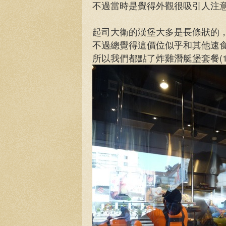
不過當時是覺得外觀很吸引人注
起司大衛的漢堡大多是長條狀的，主
不過總覺得這價位似乎和其他速
所以我們都點了炸雞潛艇堡套餐(1