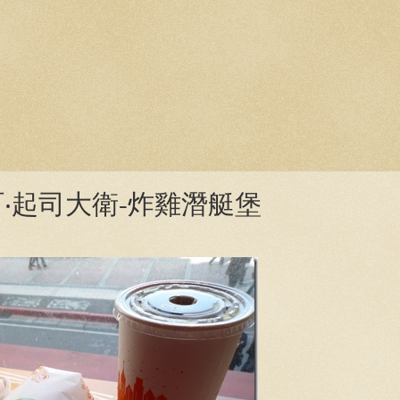
‧起司大衛-炸雞潛艇堡