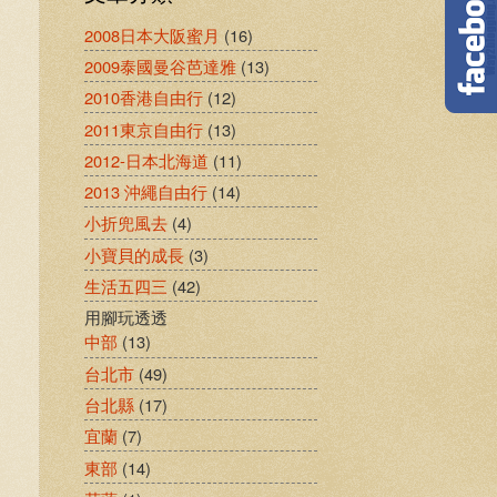
2008日本大阪蜜月
(16)
2009泰國曼谷芭達雅
(13)
2010香港自由行
(12)
2011東京自由行
(13)
2012-日本北海道
(11)
2013 沖繩自由行
(14)
小折兜風去
(4)
小寶貝的成長
(3)
生活五四三
(42)
用腳玩透透
中部
(13)
台北市
(49)
台北縣
(17)
宜蘭
(7)
東部
(14)