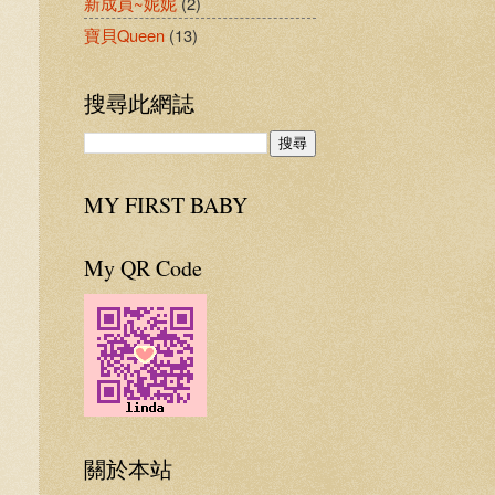
新成員~妮妮
(2)
寶貝Queen
(13)
搜尋此網誌
MY FIRST BABY
My QR Code
關於本站