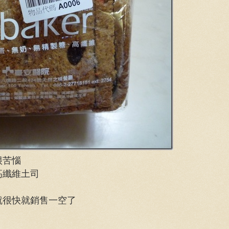
很苦惱
高纖維土司
就很快就銷售一空了