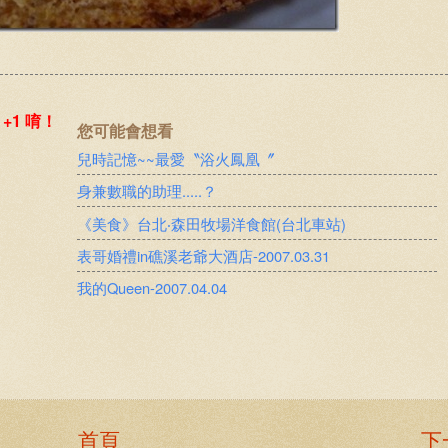
您可能會想看
兒時記憶~~最愛〝浴火鳳凰〞
身兼數職的助理.....？
《美食》台北‧森田牧場洋食館(台北車站)
表哥婚禮in礁溪老爺大酒店-2007.03.31
我的Queen-2007.04.04
首頁
下