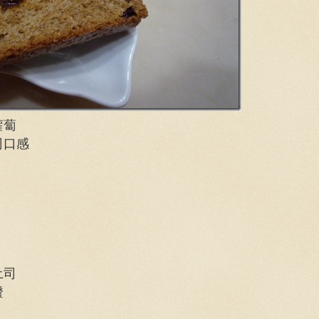
蘿蔔
司口感
土司
證