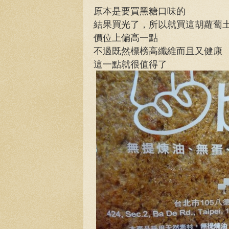
原本是要買黑糖口味的
結果買光了，所以就買這胡蘿蔔
價位上偏高一點
不過既然標榜高纖維而且又健康
這一點就很值得了