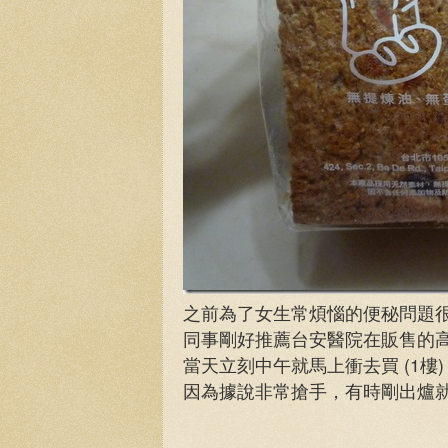
之前為了女生常煩惱的便秘問題
同事剛好推薦台安醫院在販售的
當天立刻中午就馬上衝去買 (1樓)
因為據說非常搶手，有時剛出爐