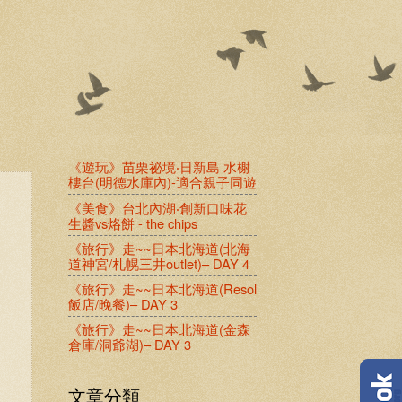
《遊玩》苗栗祕境‧日新島 水榭
樓台(明德水庫內)-適合親子同遊
《美食》台北內湖‧創新口味花
生醬vs烙餅 - the chips
《旅行》走~~日本北海道(北海
道神宮/札幌三井outlet)– DAY 4
《旅行》走~~日本北海道(Resol
飯店/晚餐)– DAY 3
《旅行》走~~日本北海道(金森
倉庫/洞爺湖)– DAY 3
文章分類