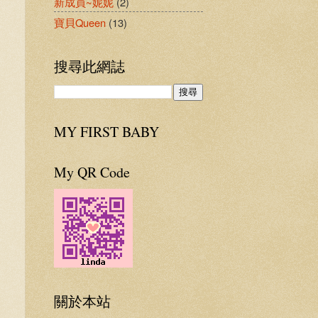
新成員~妮妮
(2)
寶貝Queen
(13)
搜尋此網誌
MY FIRST BABY
My QR Code
關於本站