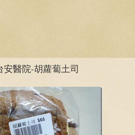
台安醫院-胡蘿蔔土司