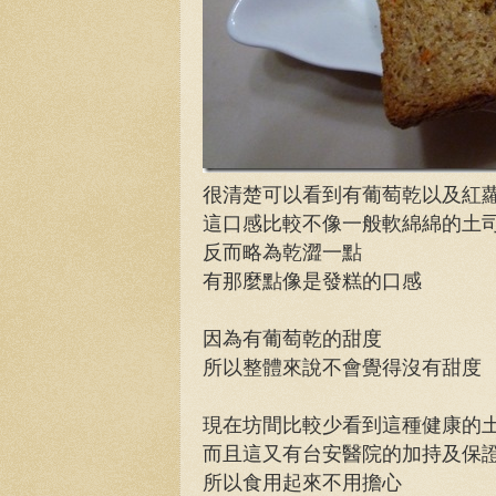
很清楚可以看到有葡萄乾以及紅
這口感比較不像一般軟綿綿的土
反而略為乾澀一點
有那麼點像是發糕的口感
因為有葡萄乾的甜度
所以整體來說不會覺得沒有甜度
現在坊間比較少看到這種健康的
而且這又有台安醫院的加持及保
所以食用起來不用擔心