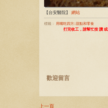
【台安醫院】
網站
標籤：
用嘴吃四方::甜點和零食
歡迎留言
上一頁