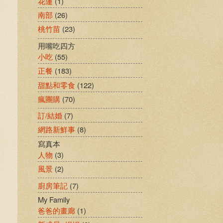
花蓮
(1)
南部
(26)
桃竹苗
(23)
用嘴吃四方
小吃
(55)
正餐
(183)
甜點和零食
(122)
瘋團購
(70)
訂/結婚
(7)
網路新鮮事
(8)
寫真本
人物
(3)
風景
(2)
廚房筆記
(7)
My Family
爸爸的畫廊
(1)