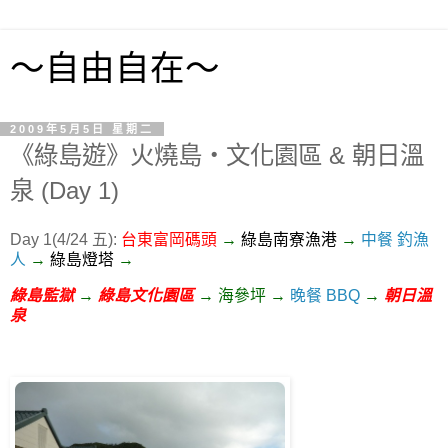
～自由自在～
2009年5月5日 星期二
《綠島遊》火燒島‧文化園區 & 朝日溫
泉 (Day 1)
Day 1(4/24 五):
台東富岡碼頭
→
綠島南寮漁港
→
中餐 釣漁
人
→
綠島燈塔
→
綠島監獄
→
綠島文化園區
→ 海參坪 →
晚餐 BBQ
→
朝日溫
泉