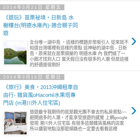
2014年3月21日 星期五
《遊玩》苗栗祕境‧日新島 水
榭樓台(明德水庫內)-適合親子同
›
遊
全台唯一湖中島 ，這樣的標題非常吸引人 從來就不
知道台灣哪裡有這樣的景點 這神秘的湖中島 - 日新
島，原來就在苗栗頭屋的 明德水庫 內 我們繞了一
小圈才找到入口 當天假日沒有很多的人潮 但是這樣
的舒適度很剛好
2014年3月16日 星期日
《旅行》美食‧2013沖繩租車自
由行- 雜貨風oHacorté水果塔專
›
門店 (in港川外人住宅區)
旅遊最令我期待的就是觀光團不會去的私房景點~~
避開過多的人潮，才能享受旅遊的感覺 上網google
發現 港川外人住宅區 有很多這類雜貨風格的店家
所以儘管地點沒那麼順路也一定要去看看這裡