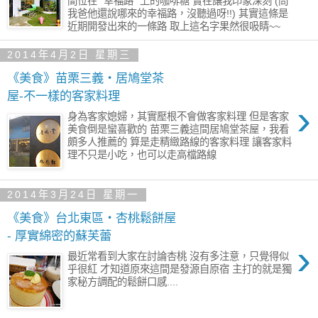
間位在” 幸福路 ”上的咖啡糖 實在讓我印象深刻 (問
我爸他還說哪來的幸福路，沒聽過呀!!) 其實這條是
近期開發出來的一條路 取上這名字果然很吸睛~~
2014年4月2日 星期三
《美食》苗栗三義‧居鳩堂茶
屋-不一樣的客家料理
›
身為客家媳婦，其實壓根不會做客家料理 但是客家
美食倒是蠻喜歡的 苗栗三義這間居鳩堂茶屋，我看
頗多人推薦的 算是走精緻路線的客家料理 讓客家料
理不只是小吃，也可以走高檔路線
2014年3月24日 星期一
《美食》台北東區‧杏桃鬆餅屋
- 厚實綿密的蘇芙蕾
›
最近常看到大家在討論杏桃 沒有多注意，只覺得似
乎很紅 才知道原來這間是發源自原宿 主打的就是獨
家秘方調配的鬆餅口感....