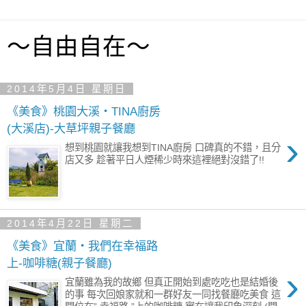
～自由自在～
2014年5月4日 星期日
《美食》桃園大溪‧TINA廚房
(大溪店)-大草坪親子餐廳
›
想到桃園就讓我想到TINA廚房 口碑真的不錯，且分
店又多 趁著平日人煙稀少時來這裡絕對沒錯了!!
2014年4月22日 星期二
《美食》宜蘭‧我們在幸福路
上-咖啡糖(親子餐廳)
›
宜蘭雖為我的故鄉 但真正開始到處吃吃也是結婚後
的事 每次回娘家就和一群好友一同找餐廳吃美食 這