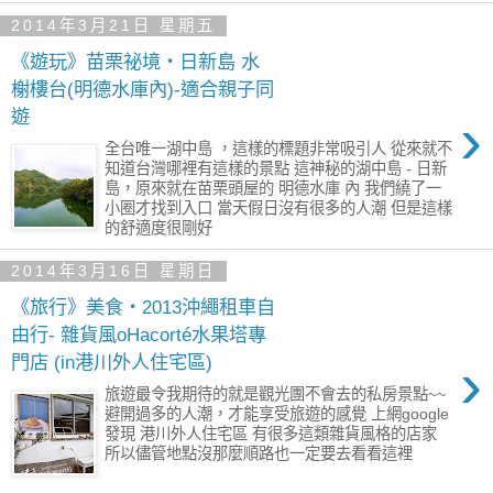
2014年3月21日 星期五
《遊玩》苗栗祕境‧日新島 水
榭樓台(明德水庫內)-適合親子同
›
遊
全台唯一湖中島 ，這樣的標題非常吸引人 從來就不
知道台灣哪裡有這樣的景點 這神秘的湖中島 - 日新
島，原來就在苗栗頭屋的 明德水庫 內 我們繞了一
小圈才找到入口 當天假日沒有很多的人潮 但是這樣
的舒適度很剛好
2014年3月16日 星期日
《旅行》美食‧2013沖繩租車自
由行- 雜貨風oHacorté水果塔專
›
門店 (in港川外人住宅區)
旅遊最令我期待的就是觀光團不會去的私房景點~~
避開過多的人潮，才能享受旅遊的感覺 上網google
發現 港川外人住宅區 有很多這類雜貨風格的店家
所以儘管地點沒那麼順路也一定要去看看這裡