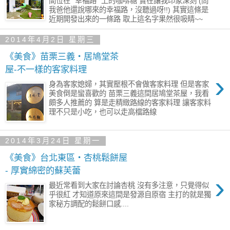
間位在” 幸福路 ”上的咖啡糖 實在讓我印象深刻 (問
我爸他還說哪來的幸福路，沒聽過呀!!) 其實這條是
近期開發出來的一條路 取上這名字果然很吸睛~~
2014年4月2日 星期三
《美食》苗栗三義‧居鳩堂茶
屋-不一樣的客家料理
›
身為客家媳婦，其實壓根不會做客家料理 但是客家
美食倒是蠻喜歡的 苗栗三義這間居鳩堂茶屋，我看
頗多人推薦的 算是走精緻路線的客家料理 讓客家料
理不只是小吃，也可以走高檔路線
2014年3月24日 星期一
《美食》台北東區‧杏桃鬆餅屋
- 厚實綿密的蘇芙蕾
›
最近常看到大家在討論杏桃 沒有多注意，只覺得似
乎很紅 才知道原來這間是發源自原宿 主打的就是獨
家秘方調配的鬆餅口感....