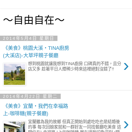
～自由自在～
2014年5月4日 星期日
《美食》桃園大溪‧TINA廚房
(大溪店)-大草坪親子餐廳
›
想到桃園就讓我想到TINA廚房 口碑真的不錯，且分
店又多 趁著平日人煙稀少時來這裡絕對沒錯了!!
2014年4月22日 星期二
《美食》宜蘭‧我們在幸福路
上-咖啡糖(親子餐廳)
›
宜蘭雖為我的故鄉 但真正開始到處吃吃也是結婚後
的事 每次回娘家就和一群好友一同找餐廳吃美食 這