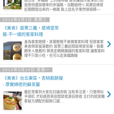
間位在” 幸福路 ”上的咖啡糖 實在讓我印象深刻 (問
我爸他還說哪來的幸福路，沒聽過呀!!) 其實這條是
近期開發出來的一條路 取上這名字果然很吸睛~~
2014年4月2日 星期三
《美食》苗栗三義‧居鳩堂茶
屋-不一樣的客家料理
›
身為客家媳婦，其實壓根不會做客家料理 但是客家
美食倒是蠻喜歡的 苗栗三義這間居鳩堂茶屋，我看
頗多人推薦的 算是走精緻路線的客家料理 讓客家料
理不只是小吃，也可以走高檔路線
2014年3月24日 星期一
《美食》台北東區‧杏桃鬆餅屋
- 厚實綿密的蘇芙蕾
›
最近常看到大家在討論杏桃 沒有多注意，只覺得似
乎很紅 才知道原來這間是發源自原宿 主打的就是獨
家秘方調配的鬆餅口感....