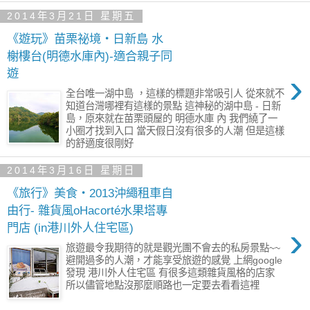
2014年3月21日 星期五
《遊玩》苗栗祕境‧日新島 水
榭樓台(明德水庫內)-適合親子同
›
遊
全台唯一湖中島 ，這樣的標題非常吸引人 從來就不
知道台灣哪裡有這樣的景點 這神秘的湖中島 - 日新
島，原來就在苗栗頭屋的 明德水庫 內 我們繞了一
小圈才找到入口 當天假日沒有很多的人潮 但是這樣
的舒適度很剛好
2014年3月16日 星期日
《旅行》美食‧2013沖繩租車自
由行- 雜貨風oHacorté水果塔專
›
門店 (in港川外人住宅區)
旅遊最令我期待的就是觀光團不會去的私房景點~~
避開過多的人潮，才能享受旅遊的感覺 上網google
發現 港川外人住宅區 有很多這類雜貨風格的店家
所以儘管地點沒那麼順路也一定要去看看這裡