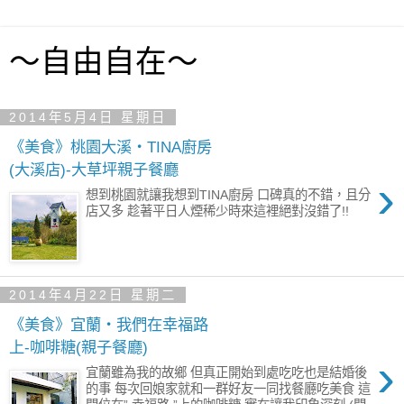
～自由自在～
2014年5月4日 星期日
《美食》桃園大溪‧TINA廚房
(大溪店)-大草坪親子餐廳
›
想到桃園就讓我想到TINA廚房 口碑真的不錯，且分
店又多 趁著平日人煙稀少時來這裡絕對沒錯了!!
2014年4月22日 星期二
《美食》宜蘭‧我們在幸福路
上-咖啡糖(親子餐廳)
›
宜蘭雖為我的故鄉 但真正開始到處吃吃也是結婚後
的事 每次回娘家就和一群好友一同找餐廳吃美食 這