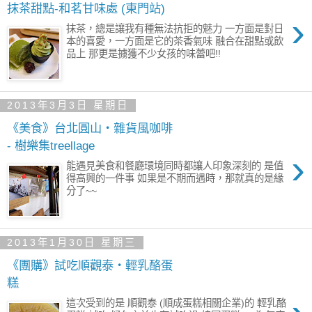
抹茶甜點-和茗甘味處 (東門站)
›
抹茶，總是讓我有種無法抗拒的魅力 一方面是對日
本的喜愛，一方面是它的茶香氣味 融合在甜點或飲
品上 那更是擄獲不少女孩的味蕾吧!!
2013年3月3日 星期日
《美食》台北圓山‧雜貨風咖啡
- 樹樂集treellage
›
能遇見美食和餐廳環境同時都讓人印象深刻的 是值
得高興的一件事 如果是不期而遇時，那就真的是緣
分了~~
2013年1月30日 星期三
《團購》試吃順觀泰‧輕乳酪蛋
糕
這次受到的是 順觀泰 (順成蛋糕相關企業)的 輕乳酪