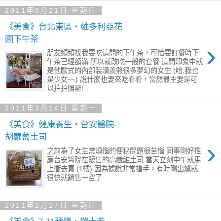
2011年8月21日 星期日
《美食》台北東區‧維多利亞花
園下午茶
›
朋友頻頻找我要吃這間的下午茶，可惜要訂餐時下
午茶已經額滿 所以就改吃一般的套餐 這間印象中就
是他歐式的內部裝潢羨煞很多夢幻的女生 (哈,我也
是少女~~) 說什麼也要來吃看看，當然最主要是可
以拍拍照囉!
2011年3月14日 星期一
《美食》健康養生‧台安醫院-
胡蘿蔔土司
›
之前為了女生常煩惱的便秘問題很苦惱 同事剛好推
薦台安醫院在販售的高纖維土司 當天立刻中午就馬
上衝去買 (1樓) 因為據說非常搶手，有時剛出爐就
很快就銷售一空了
2011年2月27日 星期日