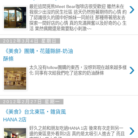
›
最近這間覓熊Meet Bear咖啡店很受歡迎 雖然未在
我很少出沒的民生社區 這天仍然抱著期待的心情 約
了認識很久的國中好姊妹一同前往 那種帶著朋友去
探索一間好店的心情 真的充滿興奮以及好奇的心 生
活 果然偶爾還是需要點小刺激~~
2012年3月4日 星期日
《美食》團購‧花蓮縣餅-奶油
酥條
›
太久沒有follow團購的東西，沒想到現在越來越多樣
化 同事有次給我們吃了這家的奶油酥條
2012年2月27日 星期一
《美食》台北東區‧雜貨風
HANA 2店
›
好久之前和朋友吃過HANA 1店 後來有次走到另一
邊的東區意外看到2店 真的是太吸引人進去了 而且