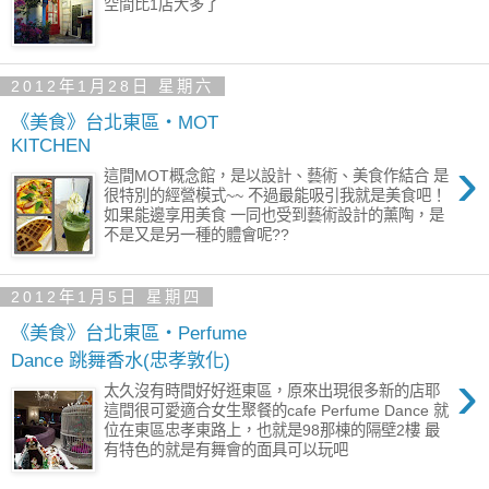
空間比1店大多了
2012年1月28日 星期六
《美食》台北東區‧MOT
KITCHEN
›
這間MOT概念館，是以設計、藝術、美食作結合 是
很特別的經營模式~~ 不過最能吸引我就是美食吧！
如果能邊享用美食 一同也受到藝術設計的薰陶，是
不是又是另一種的體會呢??
2012年1月5日 星期四
《美食》台北東區‧Perfume
Dance 跳舞香水(忠孝敦化)
›
太久沒有時間好好逛東區，原來出現很多新的店耶
這間很可愛適合女生聚餐的cafe Perfume Dance 就
位在東區忠孝東路上，也就是98那棟的隔壁2樓 最
有特色的就是有舞會的面具可以玩吧