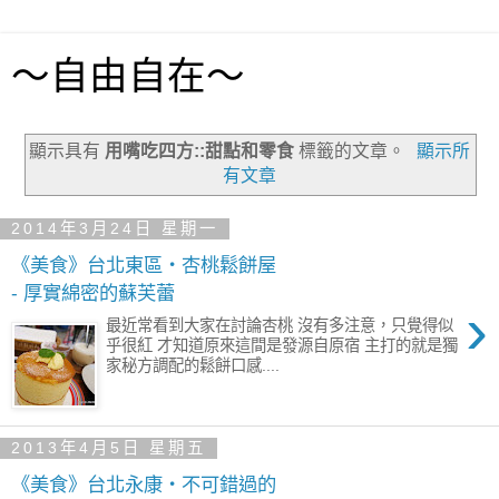
～自由自在～
顯示具有
用嘴吃四方::甜點和零食
標籤的文章。
顯示所
有文章
2014年3月24日 星期一
《美食》台北東區‧杏桃鬆餅屋
- 厚實綿密的蘇芙蕾
›
最近常看到大家在討論杏桃 沒有多注意，只覺得似
乎很紅 才知道原來這間是發源自原宿 主打的就是獨
家秘方調配的鬆餅口感....
2013年4月5日 星期五
《美食》台北永康‧不可錯過的