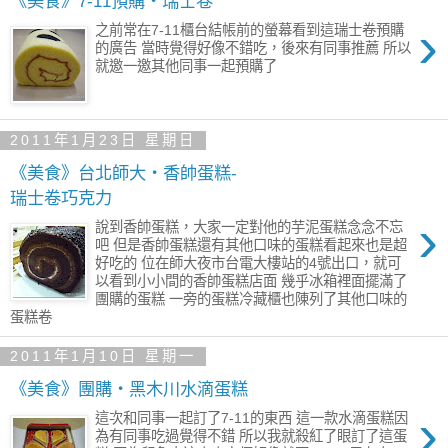
《美食》7-11預購‧瑞士卷
›
之前常在7-11櫃台結帳前的螢幕看到這瑞士卷預購
的廣告 當時覺得好像不錯吃，後來有同事推薦 所以
就邀一邀其他同事一起預購了
2011年1月23日 星期日
《美食》台北師大‧香帥蛋糕-
瑞士卷巧克力
›
說到香帥蛋糕，大家一定對他的芋泥蛋糕念念不忘
吧 但是香帥蛋糕還有其他口味的蛋糕看起來也是超
好吃的 位在師大夜市台電大樓站的4號出口，就可
以看到小小間的香帥蛋糕店面 幾乎冰箱裡面擺滿了
團購的蛋糕 一旁的蛋糕冷藏櫃也陳列了其他口味的
蛋糕卷
2011年1月10日 星期一
《美食》團購‧黑木川水滴蛋糕
›
這次和同事一起訂了7-11的東西 這一款水滴蛋糕因
為有同事吃過覺得不錯 所以我就殺紅了眼訂了這蛋