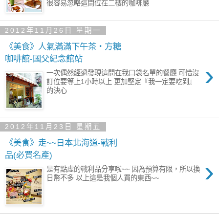
很容易忽略這間位在二樓的咖啡廳
2012年11月26日 星期一
《美食》人氣滿滿下午茶‧方糖
咖啡館-國父紀念館站
›
一次偶然經過發現這間在我口袋名單的餐廳 可惜沒
訂位要等上1小時以上 更加堅定『我一定要吃到』
的決心
2012年11月23日 星期五
《美食》走~~日本北海道-戰利
品(必買名產)
›
是有點虛的戰利品分享啦~~ 因為預算有限，所以換
日幣不多 以上這是我個人買的東西~~