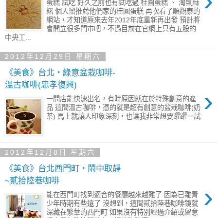
›
蛋糕 試吃 好久之前也有試吃過 桂圓蛋糕 、 淘氣麻
糬 個人蠻推薦他們家的桂圓蛋糕 再次看了順觀泰的
網站，才知道原來去年2012年底重新再出發 預計將
會開立很多門市吧，不過目前在官網上只有五股的
中央工...
2012年12月29日 星期六
《美食》台北‧綠意盆栽咖啡-
溫古咖啡(忠孝復興)
›
一間店能快速出名，有時原因就在於特殊創意的產
品 這間溫古咖啡，憑的就是超有創意的盆栽咖啡(奶
茶) 馬上就讓人印象深刻，也讓我非常想要躍躍一試
2012年12月8日 星期六
《美食》台北西門町‧鬧中取靜
~貳拾陸巷咖啡
›
能在西門町找到適合的餐廳越來越難了 因為已離青
少年時期有些遠了 沒想到，這間貳拾陸巷咖啡鏡就
深藏在繁華的西門町 如果沒有特別經過介紹或留意