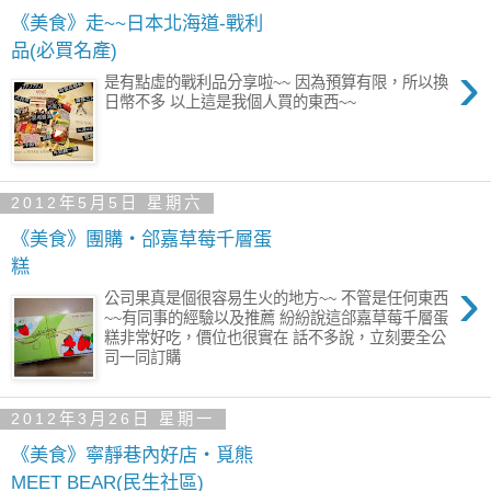
《美食》走~~日本北海道-戰利
品(必買名產)
›
是有點虛的戰利品分享啦~~ 因為預算有限，所以換
日幣不多 以上這是我個人買的東西~~
2012年5月5日 星期六
《美食》團購‧郃嘉草莓千層蛋
糕
›
公司果真是個很容易生火的地方~~ 不管是任何東西
~~有同事的經驗以及推薦 紛紛說這郃嘉草莓千層蛋
糕非常好吃，價位也很實在 話不多說，立刻要全公
司一同訂購
2012年3月26日 星期一
《美食》寧靜巷內好店‧覓熊
MEET BEAR(民生社區)